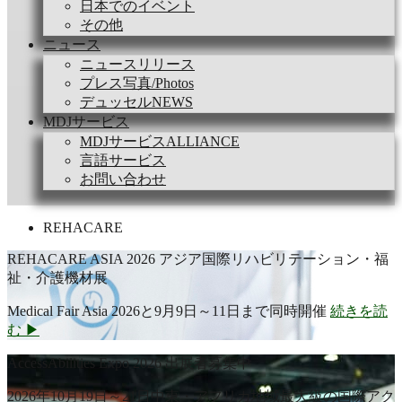
日本でのイベント
その他
ニュース
ニュースリリース
プレス写真/Photos
デュッセルNEWS
MDJサービス
MDJサービスALLIANCE
言語サービス
お問い合わせ
REHACARE
REHACARE ASIA 2026 アジア国際リハビリテーション・福
祉・介護機材展
Medical Fair Asia 2026と9月9日～11日まで同時開催
続きを読
む ▶
AccessAbilities Expo 2026 出展者募集中
2026年10月19日～21日中東・アフリカ地域最大級の国際アク