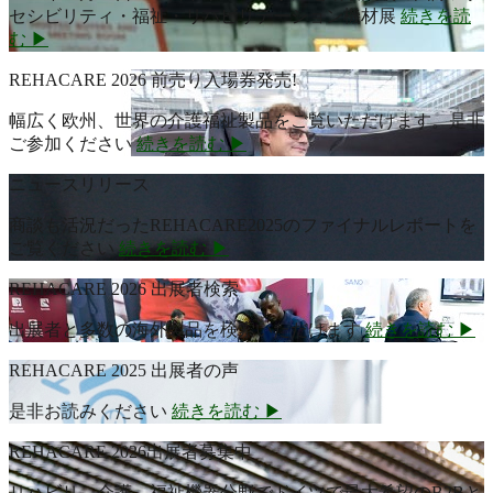
セシビリティ・福祉・リハビリテーション機材展
続きを読
む ▶
REHACARE 2026 前売り入場券発売!
幅広く欧州、世界の介護福祉製品をご覧いただけます。是非
ご参加ください
続きを読む ▶
ニュースリリース
商談も活況だったREHACARE2025のファイナルレポートを
ご覧ください
続きを読む ▶
REHACARE 2026 出展者検索
出展者と多数の海外製品を検索いただけます
続きを読む ▶
REHACARE 2025 出展者の声
是非お読みください
続きを読む ▶
REHACARE 2026出展者募集中
リハビリ、介護、福祉機器分野でドイツで最大希望のB2Bと