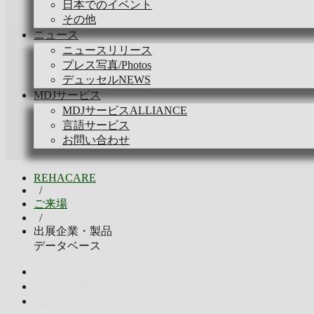
日本でのイベント
その他
ニュース
ニュースリリース
プレス写真/Photos
デュッセルNEWS
MDJサービス
MDJサービスALLIANCE
言語サービス
お問い合わせ
REHACARE
/
ご来場
/
出展企業・製品
データベース
基本情報
前売入場券
会場アクセス・