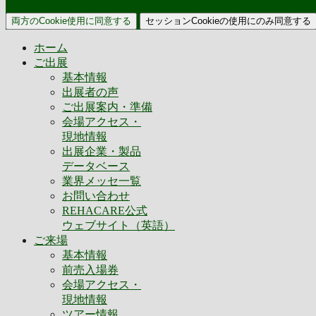
両方のCookie使用に同意する
セッションCookieの使用にのみ同意する
ホーム
ご出展
基本情報
出展者の声
ご出展案内・準備
会場アクセス・
現地情報
出展企業・製品
データベース
業界メッセ一覧
お問い合わせ
REHACARE公式
ウェブサイト（英語）
ご来場
基本情報
前売入場券
会場アクセス・
現地情報
ツアー情報