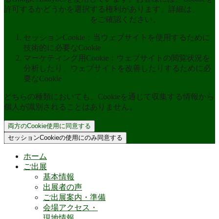
許可するかどうかを選択する権利があります。詳細は、
当社
のプライバシーポリシー
をご確認ください。
セッションCookie：当ウェブサイトを使用するために
技術的に必要なCookie
マーケティング用Cookie：ウェブサイトの閲覧状況を
分析したり、ウェブサイトを改善したりするために必
要なCookie
どちらの種類においても、Cookieを通じて収集する情報から
個人が識別されることはありません。
両方のCookie使用に同意する
セッションCookieの使用にのみ同意する
ホーム
ご出展
基本情報
出展者の声
ご出展案内・準備
会場アクセス・
現地情報