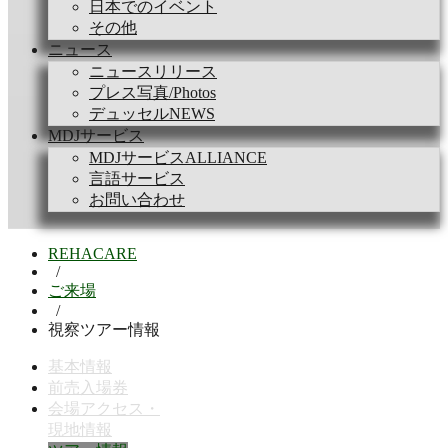
日本でのイベント
その他
ニュース
ニュースリリース
プレス写真/Photos
デュッセルNEWS
MDJサービス
MDJサービスALLIANCE
言語サービス
お問い合わせ
REHACARE
/
ご来場
/
視察ツアー情報
基本情報
前売入場券
会場アクセス・
現地情報