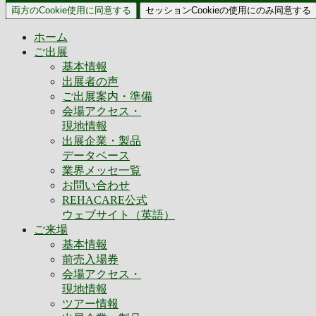
両方のCookie使用に同意する
セッションCookieの使用にのみ同意する
ホーム
ご出展
基本情報
出展者の声
ご出展案内・準備
会場アクセス・
現地情報
出展企業・製品
データベース
業界メッセ一覧
お問い合わせ
REHACARE公式
ウェブサイト（英語）
ご来場
基本情報
前売入場券
会場アクセス・
現地情報
ツアー情報