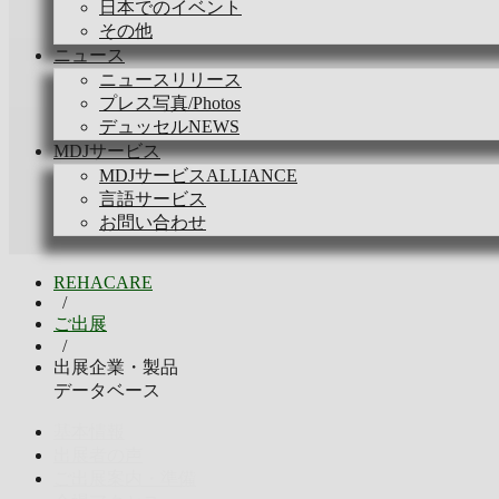
日本でのイベント
その他
ニュース
ニュースリリース
プレス写真/Photos
デュッセルNEWS
MDJサービス
MDJサービスALLIANCE
言語サービス
お問い合わせ
REHACARE
/
ご出展
/
出展企業・製品
データベース
基本情報
出展者の声
ご出展案内・準備