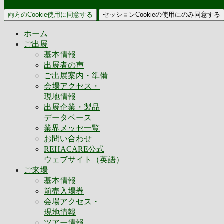
両方のCookie使用に同意する
セッションCookieの使用にのみ同意する
ホーム
ご出展
基本情報
出展者の声
ご出展案内・準備
会場アクセス・
現地情報
出展企業・製品
データベース
業界メッセ一覧
お問い合わせ
REHACARE公式
ウェブサイト（英語）
ご来場
基本情報
前売入場券
会場アクセス・
現地情報
ツアー情報