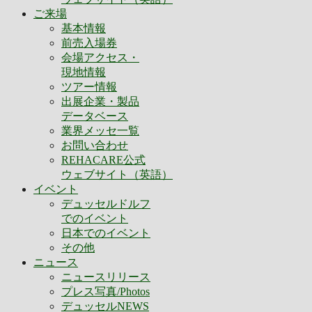
ご来場
基本情報
前売入場券
会場アクセス・
現地情報
ツアー情報
出展企業・製品
データベース
業界メッセ一覧
お問い合わせ
REHACARE公式
ウェブサイト（英語）
イベント
デュッセルドルフ
でのイベント
日本でのイベント
その他
ニュース
ニュースリリース
プレス写真/Photos
デュッセルNEWS