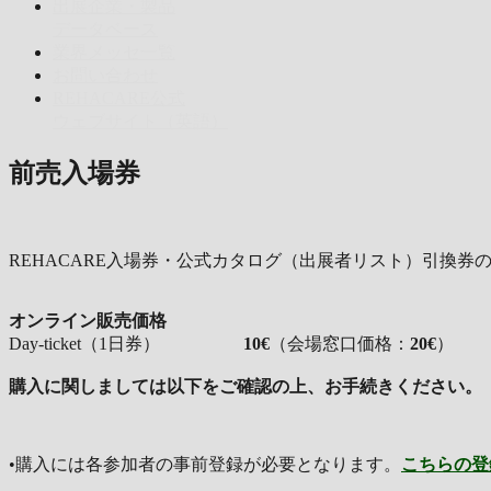
出展企業・製品
データベース
業界メッセ一覧
お問い合わせ
REHACARE公式
ウェブサイト（英語）
前売入場券
REHACARE入場券・公式カタログ（出展者リスト）引換券
オンライン販売価格
Day-ticket（1日券）
10€
（会場窓口価格：
20€
）
購入に関しましては以下をご確認の上、お手続きください。
•購入には各参加者の事前登録が必要となります。
こちらの登