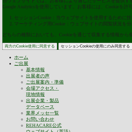
当ウェブサイトでは、お客様により適したサービスを提供するた
Google Analyticsを使用しています。お客様には、Coo
セッションCookie：当ウェブサイトを使用するために技術
マーケティング用Cookie：ウェブサイトの閲覧状況を
どちらの種類においても、Cookieを通じて収集する情報か
両方のCookie使用に同意する
セッションCookieの使用にのみ同意する
ホーム
ご出展
基本情報
出展者の声
ご出展案内・準備
会場アクセス・
現地情報
出展企業・製品
データベース
業界メッセ一覧
お問い合わせ
REHACARE公式
ウェブサイト（英語）