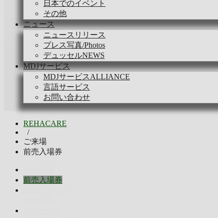
日本でのイベント
その他
ニュース
ニュースリリース
プレス写真/Photos
デュッセルNEWS
MDJサービス
MDJサービスALLIANCE
言語サービス
お問い合わせ
REHACARE
/
ご来場
前売入場券
基本情報
前売入場券
会場アクセス・
現地情報
ツアー情報