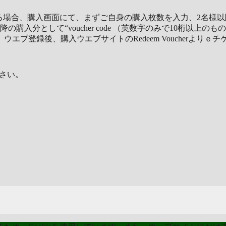
購入画面にて、まずご自身の購入枚数を入力、2名様以降の購入枚数を“
として“voucher code （英数字のみで10桁以上のもの）“
エブ登録後、購入ウエブサイトのRedeem Voucherよりｅ
さい。