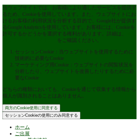
当ウェブサイトでは、お客様により適したサービスを提供す
るため、Cookieを使用しています。また、ウェブサイトにお
けるお客様の利用状況を分析する目的で、Google社が提供す
るGoogle Analyticsを使用しています。お客様には、Cookieを
許可するかどうかを選択する権利があります。詳細は、
当社
のプライバシーポリシー
をご確認ください。
セッションCookie：当ウェブサイトを使用するために
技術的に必要なCookie
マーケティング用Cookie：ウェブサイトの閲覧状況を
分析したり、ウェブサイトを改善したりするために必
要なCookie
どちらの種類においても、Cookieを通じて収集する情報から
個人が識別されることはありません。
両方のCookie使用に同意する
セッションCookieの使用にのみ同意する
ホーム
ご出展